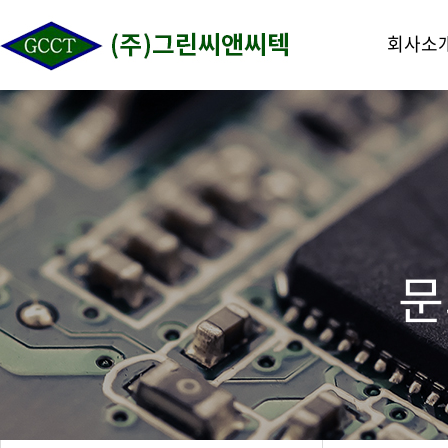
메
본
뉴
문
회사소
바
으
로
로
가
바
기
로
가
기
문